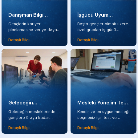
Danışman Bilgi
İşgücü Uyum
Sistemi (DABİS)
Programı (İUP)
Gençlerin kariyer
Başta gençler olmak üzere
planlamasına veriye dayalı
özel grupları iş gücü
destek.
piyasasına hazırlıyoruz.
Detaylı Bilgi
Detaylı Bilgi
Geleceğin
Mesleki Yönelim Test
Mesleklerinde İşbaşı
Bataryası
Geleceğin mesleklerinde
Kendinize en uygun mesleği
Eğitim Programı
gençlere 9 aya kadar
seçmeniz için test ve
eğitim ve yüksek harçlık.
rehberlik.
Uygulaması
Detaylı Bilgi
Detaylı Bilgi