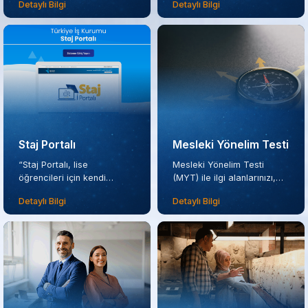
Detaylı Bilgi
Detaylı Bilgi
Staj Portalı
Mesleki Yönelim Testi
“Staj Portalı, lise
Mesleki Yönelim Testi
öğrencileri için kendi
(MYT) ile ilgi alanlarınızı,
alanlarıyla ilgili iş yerlerinde
yeteneklerinizi ve kişilik
Detaylı Bilgi
Detaylı Bilgi
staj yapmalarını
özelliklerinizi keşfederek
destekleyen bir
size en uygun meslek
platformdur. Kariyer
alanlarını belirlemenizi
yolculuğuna güçlü bir
amaçlıyoruz.
başlangıç yapmak isteyen
öğrenciler için
tasarlanmıştır.”.